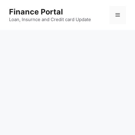
Skip
Finance Portal
to
Menu
content
Loan, Insurnce and Credit card Update