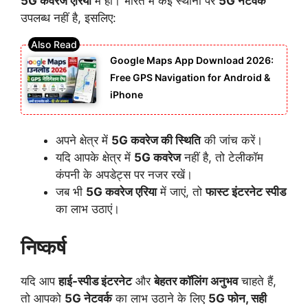
5G कवरेज एरिया
में हों। भारत में कई स्थानों पर
5G नेटवर्क
उपलब्ध नहीं है, इसलिए:
Google Maps App Download 2026:
Free GPS Navigation for Android &
iPhone
अपने क्षेत्र में
5G कवरेज की स्थिति
की जांच करें।
यदि आपके क्षेत्र में
5G कवरेज
नहीं है, तो टेलीकॉम
कंपनी के अपडेट्स पर नजर रखें।
जब भी
5G कवरेज एरिया
में जाएं, तो
फास्ट इंटरनेट स्पीड
का लाभ उठाएं।
निष्कर्ष
यदि आप
हाई-स्पीड इंटरनेट
और
बेहतर कॉलिंग अनुभव
चाहते हैं,
तो आपको
5G नेटवर्क
का लाभ उठाने के लिए
5G फोन, सही