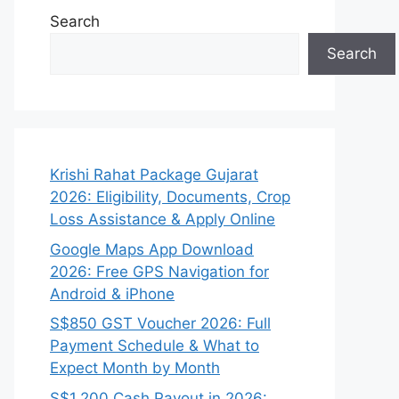
Search
Search
Krishi Rahat Package Gujarat
2026: Eligibility, Documents, Crop
Loss Assistance & Apply Online
Google Maps App Download
2026: Free GPS Navigation for
Android & iPhone
S$850 GST Voucher 2026: Full
Payment Schedule & What to
Expect Month by Month
S$1,200 Cash Payout in 2026: