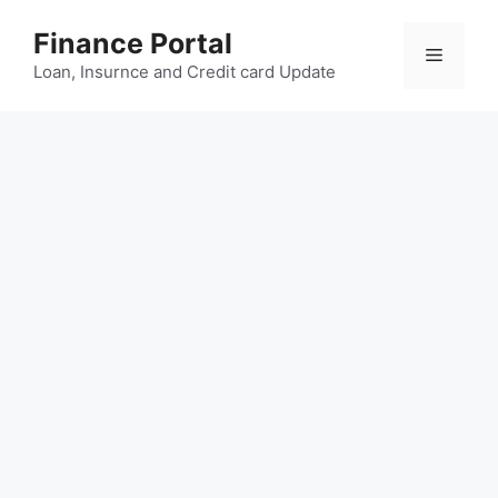
Skip
Finance Portal
to
Menu
content
Loan, Insurnce and Credit card Update