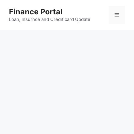
Skip
Finance Portal
to
Menu
content
Loan, Insurnce and Credit card Update