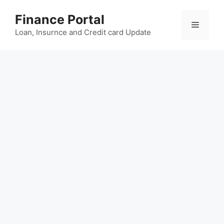
Skip
Finance Portal
to
Menu
content
Loan, Insurnce and Credit card Update