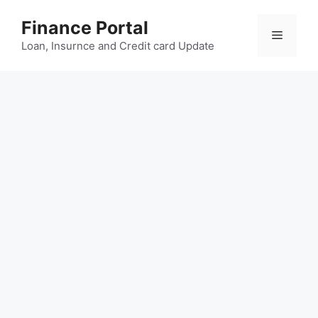
Skip
Finance Portal
to
Menu
content
Loan, Insurnce and Credit card Update