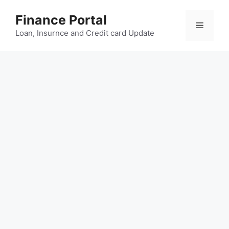
Skip
Finance Portal
to
Menu
content
Loan, Insurnce and Credit card Update