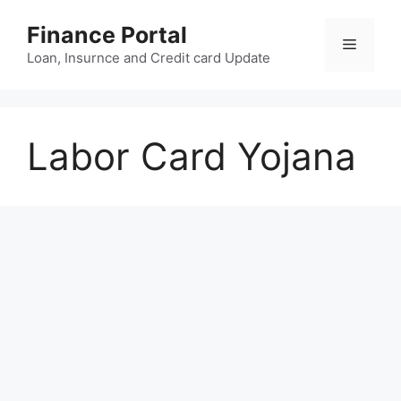
Skip
Finance Portal
to
Menu
content
Loan, Insurnce and Credit card Update
Labor Card Yojana