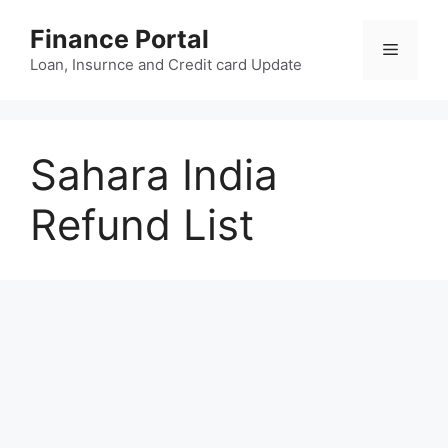
Skip
Finance Portal
to
Menu
content
Loan, Insurnce and Credit card Update
Sahara India
Refund List