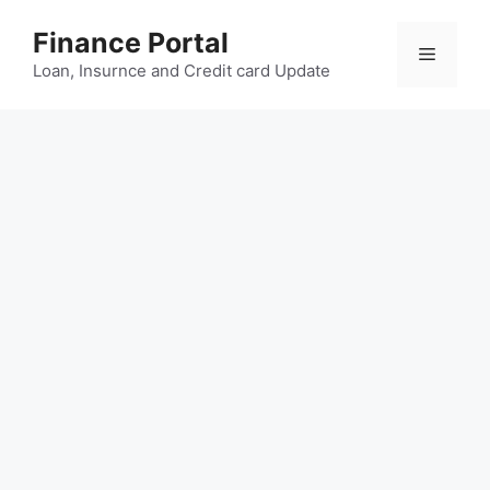
Skip
Finance Portal
to
Menu
content
Loan, Insurnce and Credit card Update